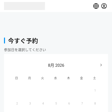
今すぐ予約
参加日を選択してください
8月 2026
日
月
火
水
木
金
土
1
2
3
4
5
6
7
8